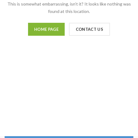
This is somewhat embarrassing, isn’t it? It looks like nothing was
found at this location.
HOME PAGE
CONTACT US