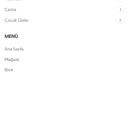
Çanta
1
Çocuk Giyim
2
MENÜ
Ana Sayfa
Mağaza
Blog
İletişim
© 2026
Levrora
. Tüm hakları Saklıdır