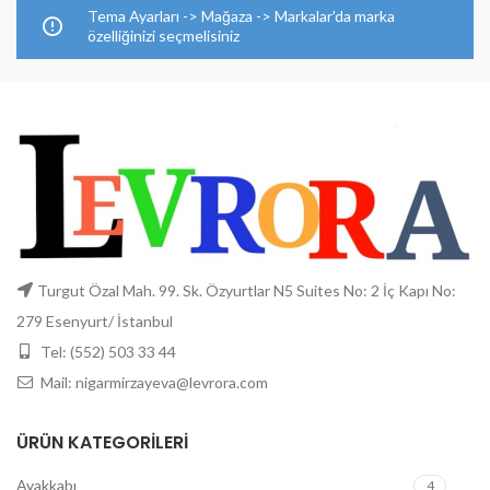
Tema Ayarları -> Mağaza -> Markalar'da marka
özelliğinizi seçmelisiniz
Turgut Özal Mah. 99. Sk. Özyurtlar N5 Suites No: 2 İç Kapı No:
279 Esenyurt/ İstanbul
Tel: (552) 503 33 44
Mail: nigarmirzayeva@levrora.com
ÜRÜN KATEGORILERI
Ayakkabı
4