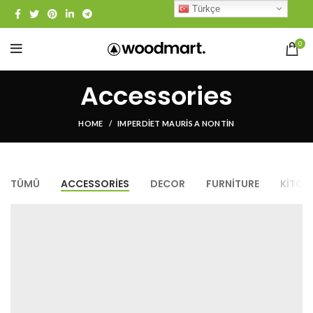
Türkçe
0
Accessories
HOME
IMPERDIET MAURIS A NONTIN
TÜMÜ
ACCESSORIES
DECOR
FURNITURE
KITCH