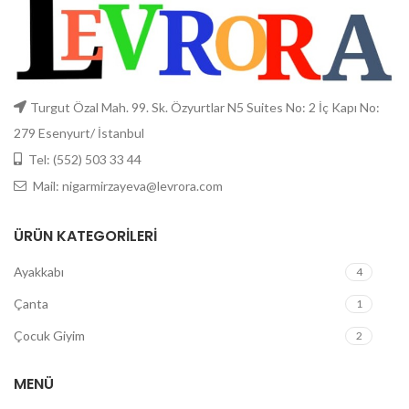
Turgut Özal Mah. 99. Sk. Özyurtlar N5 Suites No: 2 İç Kapı No:
279 Esenyurt/ İstanbul
Tel: (552) 503 33 44
Mail: nigarmirzayeva@levrora.com
ÜRÜN KATEGORILERI
Ayakkabı
4
Çanta
1
Çocuk Giyim
2
MENÜ