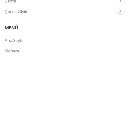
Çanta
1
Çocuk Giyim
2
MENÜ
Ana Sayfa
Mağaza
Blog
İletişim
© 2026
Levrora
. Tüm hakları Saklıdır