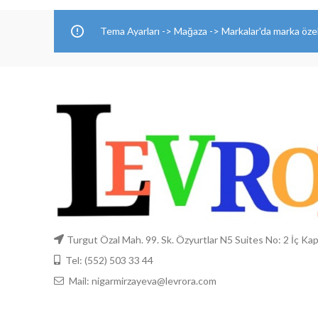
Tema Ayarları -> Mağaza -> Markalar'da marka özell
Turgut Özal Mah. 99. Sk. Özyurtlar N5 Suites No: 2 İç Ka
Tel: (552) 503 33 44
Mail: nigarmirzayeva@levrora.com