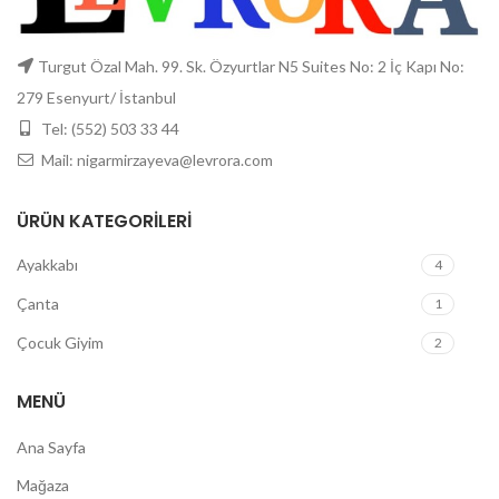
Turgut Özal Mah. 99. Sk. Özyurtlar N5 Suites No: 2 İç Kapı No:
279 Esenyurt/ İstanbul
Tel: (552) 503 33 44
Mail: nigarmirzayeva@levrora.com
ÜRÜN KATEGORILERI
Ayakkabı
4
Çanta
1
Çocuk Giyim
2
MENÜ
Ana Sayfa
Mağaza