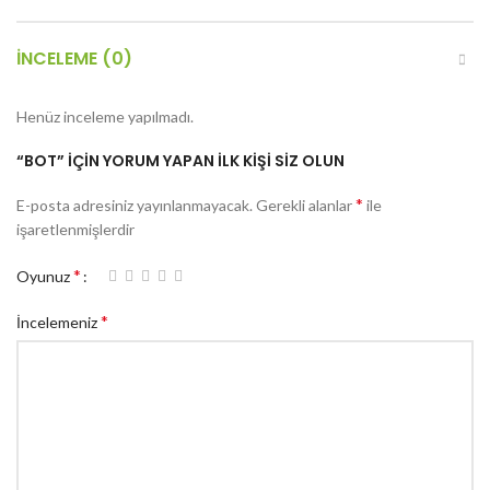
İNCELEME (0)
Henüz inceleme yapılmadı.
“BOT” IÇIN YORUM YAPAN ILK KIŞI SIZ OLUN
*
E-posta adresiniz yayınlanmayacak.
Gerekli alanlar
ile
işaretlenmişlerdir
*
Oyunuz
*
İncelemeniz