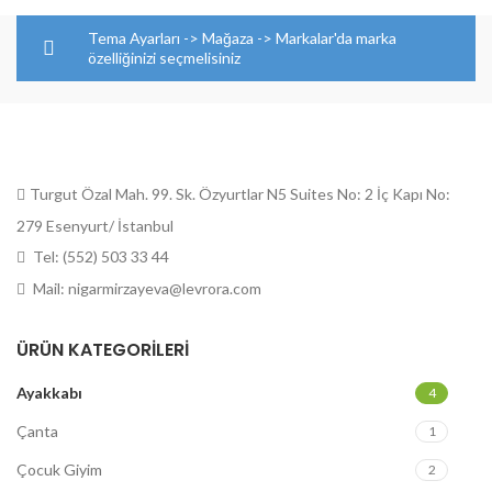
Tema Ayarları -> Mağaza -> Markalar'da marka
özelliğinizi seçmelisiniz
Turgut Özal Mah. 99. Sk. Özyurtlar N5 Suites No: 2 İç Kapı No:
279 Esenyurt/ İstanbul
Tel: (552) 503 33 44
Mail: nigarmirzayeva@levrora.com
ÜRÜN KATEGORILERI
Ayakkabı
4
Çanta
1
Çocuk Giyim
2