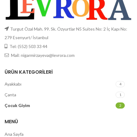
Turgut Özal Mah. 99. Sk. Özyurtlar N5 Suites No: 2 İç Kapı No:
279 Esenyurt/ İstanbul
Tel: (552) 503 33 44
Mail: nigarmirzayeva@levrora.com
ÜRÜN KATEGORILERI
Ayakkabı
4
Çanta
1
Çocuk Giyim
2
MENÜ
Ana Sayfa